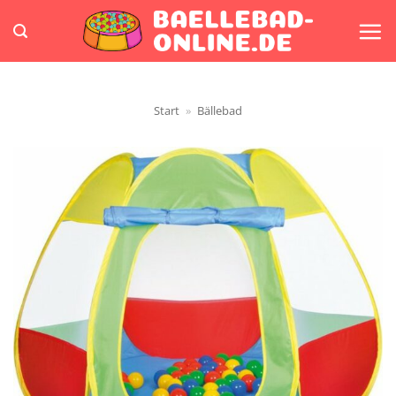
Zum
Inhalt
springen
Start
»
Bällebad