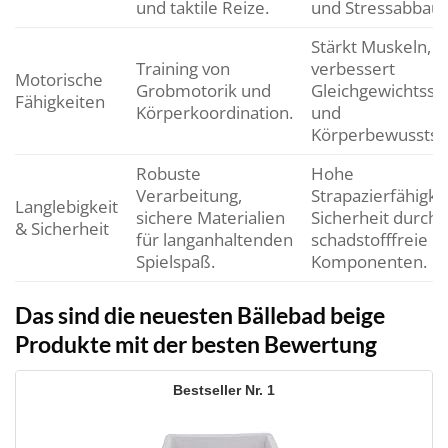
und taktile Reize.
und Stressabbau.
Stärkt Muskeln,
Training von
verbessert
Motorische
Grobmotorik und
Gleichgewichtssi
Fähigkeiten
Körperkoordination.
und
Körperbewusstse
Robuste
Hohe
Verarbeitung,
Strapazierfähigkei
Langlebigkeit
sichere Materialien
Sicherheit durch
& Sicherheit
für langanhaltenden
schadstofffreie
Spielspaß.
Komponenten.
Das sind die neuesten Bällebad beige
Produkte mit der besten Bewertung
1