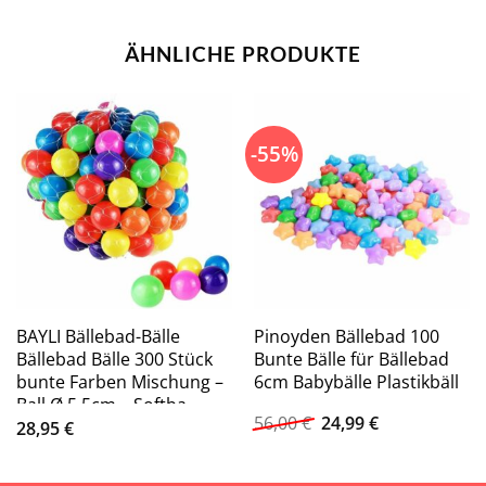
ÄHNLICHE PRODUKTE
-55%
BAYLI Bällebad-Bälle
Pinoyden Bällebad 100
Bällebad Bälle 300 Stück
Bunte Bälle für Bällebad
bunte Farben Mischung –
6cm Babybälle Plastikbäll
Ball Ø 5,5cm – Softba
Ursprünglicher
Aktueller
56,00
€
24,99
€
28,95
€
Preis
Preis
war:
ist:
56,00 €
24,99 €.